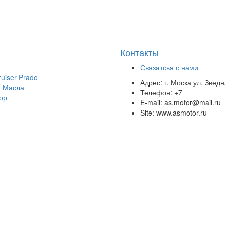
Контакты
Связатсья с нами
uiser Prado
Адрес:
г. Моска ул. Звед
 Масла
Телефон:
+7
ор
E-mail:
as.motor@mail.ru
Site:
www.asmotor.ru