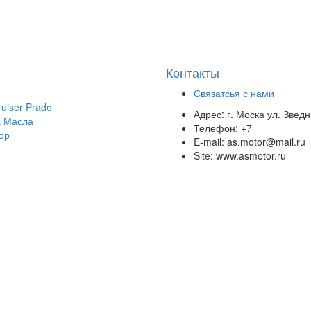
Контакты
Связатсья с нами
uiser Prado
Адрес:
г. Моска ул. Звед
 Масла
Телефон:
+7
ор
E-mail:
as.motor@mail.ru
Site:
www.asmotor.ru