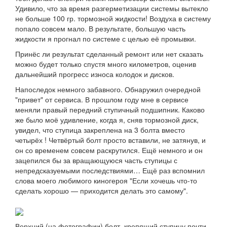
Удивило, что за время разгерметизации системы вытекло
не больше 100 гр. тормозной жидкости! Воздуха в систему
попало совсем мало. В результате, большую часть
жидкости я прогнал по системе с целью её промывки.
Принёс ли результат сделанный ремонт или нет сказать
можно будет только спустя много километров, оценив
дальнейший прогресс износа колодок и дисков.
Напоследок немного забавного. Обнаружил очередной
"привет" от сервиса. В прошлом году мне в сервисе
меняли правый передний ступичный подшипник. Каково
же было моё удивление, когда я, сняв тормозной диск,
увидел, что ступица закреплена на 3 болта вместо
четырёх ! Четвёртый болт просто вставили, не затянув, и
он со временем совсем раскрутился. Ещё немного и он
зацепился бы за вращающуюся часть ступицы с
непредсказуемыми последствиями… Ещё раз вспомнил
слова моего любимого киногероя "Если хочешь что-то
сделать хорошо — приходится делать это самому".
Верхний (на фотографии) болт, крепящий ступицу почти