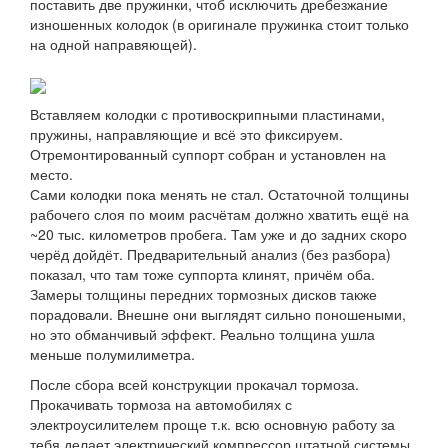
поставить две пружинки, чтоб исключить дребезжание
изношенных колодок (в оригинале пружинка стоит только
на одной направяющей).
Вставляем колодки с противоскрипными пластинами,
пружины, направляющие и всё это фиксируем.
Отремонтированный суппорт собран и установлен на
место.
Сами колодки пока менять не стал. Остаточной толщины
рабочего слоя по моим расчётам должно хватить ещё на
~20 тыс. километров пробега. Там уже и до задних скоро
черёд дойдёт. Предварительный анализ (без разбора)
показал, что там тоже суппорта клинят, причём оба.
Замеры толщины передних тормозных дисков также
порадовали. Внешне они выглядят сильно поношеными,
но это обманчивый эффект. Реально толщина ушла
меньше полумилиметра.
После сбора всей конструкции прокачал тормоза.
Прокачивать тормоза на автомобилях с
электроусилителем проще т.к. всю основную работу за
тебя делает электрический компрессор штатной системы.