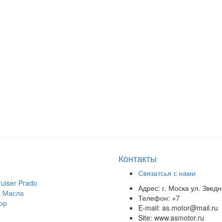
Контакты
Связатсья с нами
uiser Prado
Адрес:
г. Моска ул. Звед
 Масла
Телефон:
+7
ор
E-mail:
as.motor@mail.ru
Site:
www.asmotor.ru