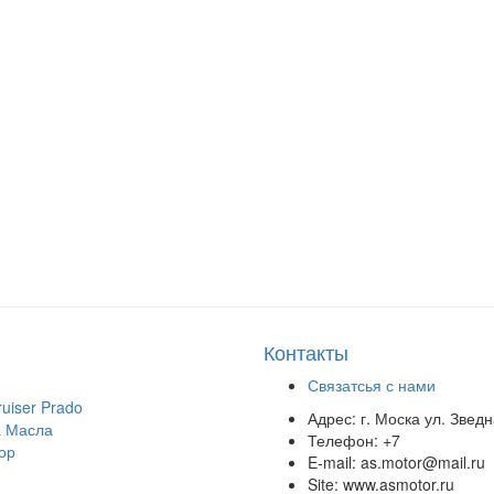
Контакты
Связатсья с нами
uiser Prado
Адрес:
г. Моска ул. Звед
 Масла
Телефон:
+7
ор
E-mail:
as.motor@mail.ru
Site:
www.asmotor.ru