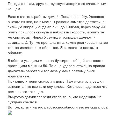
Поведаю я вам, друзья, грустную историю со счастливым
концом.
Ехал я как-то с работы домой. Попал в пробку. Успешно
выехал из нее, но в момент разгона заметил достаточно
сильную вибрацию где-то с 80 до 100км/ч, через пару км
опять пришлось скинуть и набирать скорость, и опять те
же симптомы. Через 5 секунд я услышал щелчок, и
замигала D. Тут же пропала тяга, хомяк реагировал на газ
только изменением оборотов. Я самокатом поехал к
обочине.
В общем утащили меня на буксире, в общей сложности
протащили меня км 50. То еще удовольствие, но правда
двигатель работал и тормоза у меня поэтому были
нормальные.
Притащили меня сначала к дому. Там я сначала решил
выяснить, что все таки случилось. Хотелось надеяться что
ремень все таки цел.
Выкрутив датчик спереди стало ясно, что надеждам не
суждено сбыться.
Вот он, кстати на его работоспособности это не сказалось.