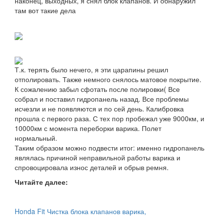
наконец, выходных, я снял блок клапанов. И обнаружил
там вот такие дела
Т.к. терять было нечего, я эти царапины решил
отполировать. Также немного снялось матовое покрытие.
К сожалению забыл сфотать после полировки( Все
собрал и поставил гидропанель назад. Все проблемы
исчезли и не появляются и по сей день. Калибровка
прошла с первого раза. С тех пор пробежал уже 9000км, и
10000км с момента переборки варика. Полет
нормальный.
Таким образом можно подвести итог: именно гидропанель
являлась причиной неправильной работы варика и
спровоцировала износ деталей и обрыв ремня.
Читайте далее:
Honda Fit Чистка блока клапанов варика,