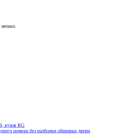
 мешал.
й, кузов RG
аднего номера без разборки обшивки двери