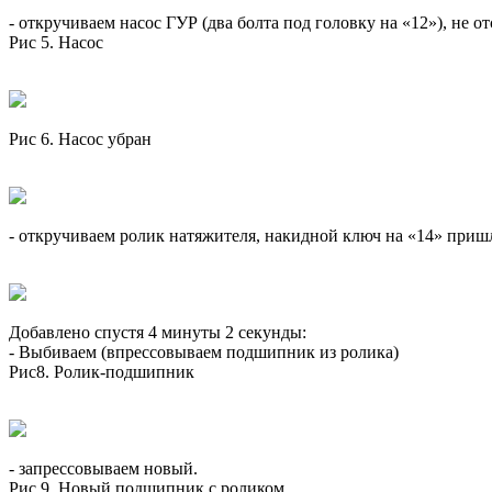
- откручиваем насос ГУР (два болта под головку на «12»), не 
Рис 5. Насос
Рис 6. Насос убран
- откручиваем ролик натяжителя, накидной ключ на «14» приш
Добавлено спустя 4 минуты 2 секунды:
- Выбиваем (впрессовываем подшипник из ролика)
Рис8. Ролик-подшипник
- запрессовываем новый.
Рис 9. Новый подшипник с роликом