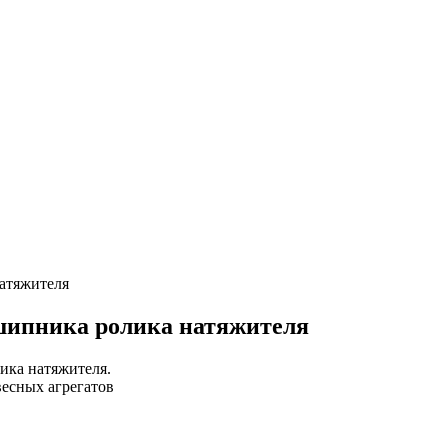
атяжителя
дшипника ролика натяжителя
ика натяжителя.
весных агрегатов