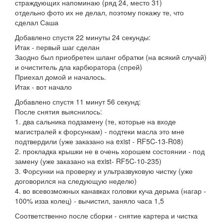
страждующих напоминаю (ряд 24, место 31)
отдельно фото их не делал, поэтому покажу те, что
сделал Саша
Добавлено спустя 22 минуты 24 секунды:
Итак - первый шаг сделан
Заодно был приобретен шланг обратки (на всякий случай)
и очиститель дла карбюратора (спрей)
Приехал домой и началось.
Итак - вот начало
Добавлено спустя 11 минут 56 секунд:
После снятия выяснилось:
1. два сальника подзамену (те, которые на входе
магистралей к форсункам) - подтеки масла это мне
подтвердили (уже заказано на exist - RF5C-13-R08)
2. прокладка крышки не в очень хорошем состоянии - под
замену (уже заказано на exist- RF5C-10-235)
3. Форсунки на проверку и ультразвуковую чистку (уже
договорился на следующую неделю)
4. во всевозможных канавках головки куча дерьма (нагар -
100% изза колец) - вычистил, заняло часа 1,5
Соответственно после сборки - снятие картера и чистка