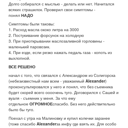
Долго собирался с мыслью - делать или нет. Начитался
всяких страшилок. Проверил свои симптомы -
понял
НАДО
Симптомы были таковы:
1. Расход масла ококо литра на 3000
2. Постукивание форсунок на холодную
3. При приоткрывании маслозаливной горловины -
маленький паровозик.
4. При езде, если резко нажать педаль газа - копоть из
выхлопной.
ВСЕ РЕШЕНО
начал с того, что связался с Александром из Солигорска
(небезизвестный нам всем - уважаемый
Alexander
)
проконсультировался у него и понял, что без съемника
будет скорей всего оооочень туго. Договорился с Сашей и
вуаля - съемник у меня. За что ему
отдельное
ОГРОМНОЕ
спасибо. Без него действительно
было бы туго.
Поехал с утра на Малиновку и купил колечки заранее
(тоже спасибо
Alexander
за инфу где взять их. Для особо