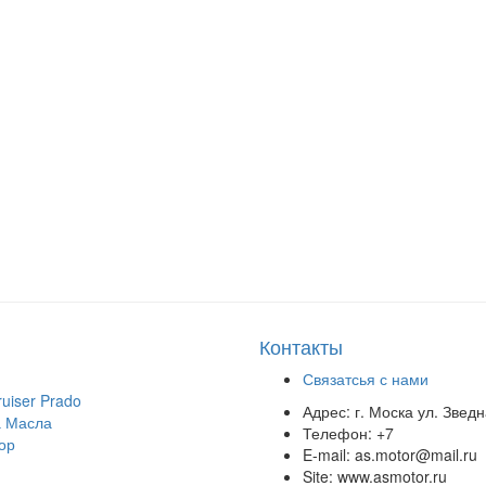
Контакты
Связатсья с нами
uiser Prado
Адрес:
г. Моска ул. Звед
 Масла
Телефон:
+7
ор
E-mail:
as.motor@mail.ru
Site:
www.asmotor.ru