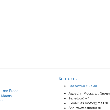
Контакты
Связатсья с нами
uiser Prado
Адрес:
г. Моска ул. Звед
 Масла
Телефон:
+7
ор
E-mail:
as.motor@mail.ru
Site:
www.asmotor.ru