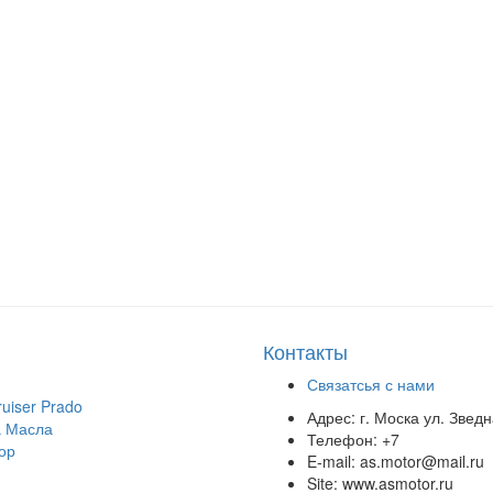
Контакты
Связатсья с нами
uiser Prado
Адрес:
г. Моска ул. Звед
 Масла
Телефон:
+7
ор
E-mail:
as.motor@mail.ru
Site:
www.asmotor.ru