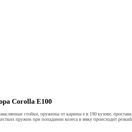
ора Corolla E100
о-маслянные стойки, пружины от карины е в 190 кузове, простав
 жестких пружин при попадании колеса в ямку происходит резкий