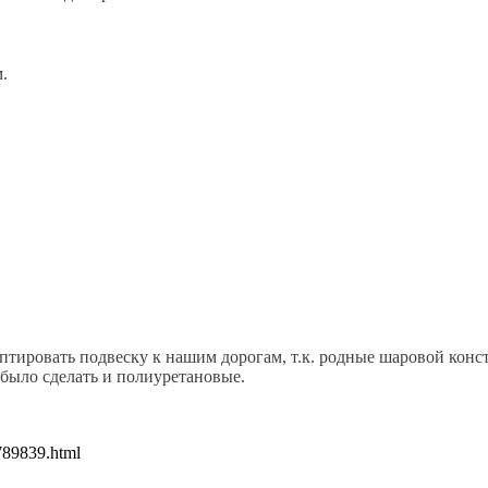
.
птировать подвеску к нашим дорогам, т.к. родные шаровой констр
 было сделать и полиуретановые.
1789839.html