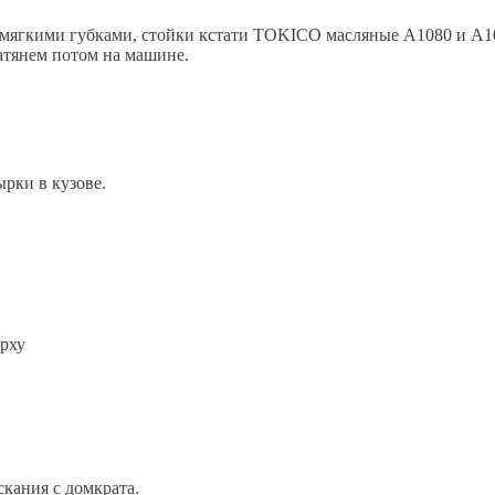
 мягкими губками, стойки кстати TOKICO масляные А1080 и А1
атянем потом на машине.
ырки в кузове.
ерху
кания с домкрата.