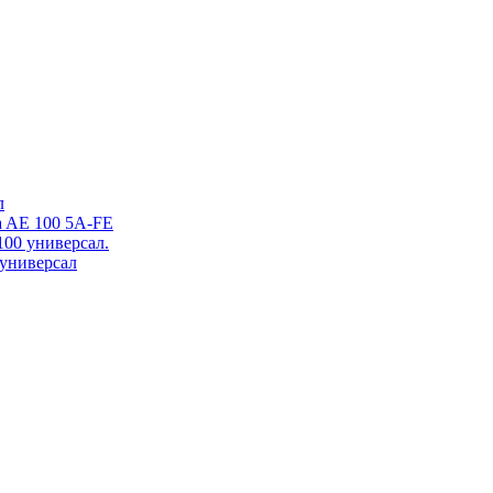
л
a AE 100 5A-FE
100 универсал.
 универсал